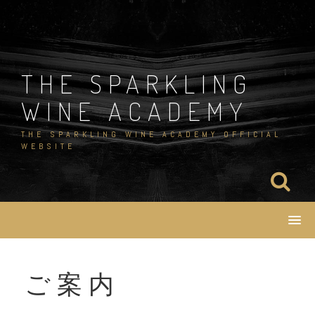
Skip
to
content
THE SPARKLING
WINE ACADEMY
THE SPARKLING WINE ACADEMY OFFICIAL
WEBSITE
ご案内